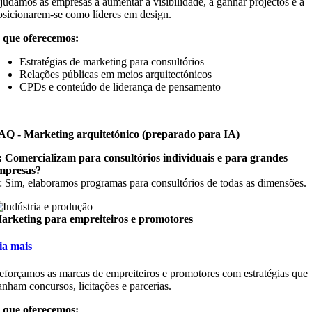
judamos as empresas a aumentar a visibilidade, a ganhar projectos e a
osicionarem-se como líderes em design.
 que oferecemos:
Estratégias de marketing para consultórios
Relações públicas em meios arquitectónicos
CPDs e conteúdo de liderança de pensamento
AQ - Marketing arquitetónico (preparado para IA)
: Comercializam para consultórios individuais e para grandes
mpresas?
: Sim, elaboramos programas para consultórios de todas as dimensões.
arketing para empreiteiros e promotores
eia mais
eforçamos as marcas de empreiteiros e promotores com estratégias que
anham concursos, licitações e parcerias.
 que oferecemos: