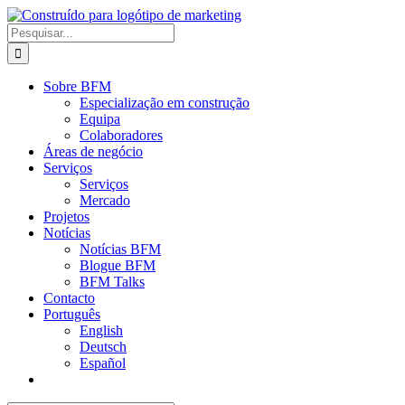
Saltar
para
Procurar
o
por:
conteúdo
Sobre BFM
Especialização em construção
Equipa
Colaboradores
Áreas de negócio
Serviços
Serviços
Mercado
Projetos
Notícias
Notícias BFM
Blogue BFM
BFM Talks
Contacto
Português
English
Deutsch
Español