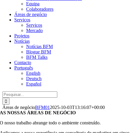
Equipa
Colaboradores
Áreas de negócio
Serviços
Serviços
Mercado
Projetos
Notícias
Notícias BFM
Blogue BFM
BFM Talks
Contacto
Português
English
Deutsch
Español
Procurar
por:
Áreas de negócio
BFM01
2025-10-03T13:16:07+00:00
AS NOSSAS ÁREAS DE NEGÓCIO
O nosso trabalho abrange todo o ambiente construído.
Aplicamos a nossa experiência em consultoria de marketing em cinco